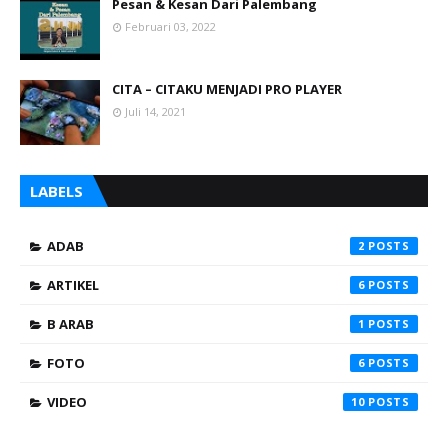
Pesan & Kesan Dari Palembang
Februari 03, 2022
CITA – CITAKU MENJADI PRO PLAYER
Juli 14, 2021
LABELS
ADAB
2
ARTIKEL
6
B ARAB
1
FOTO
6
VIDEO
10