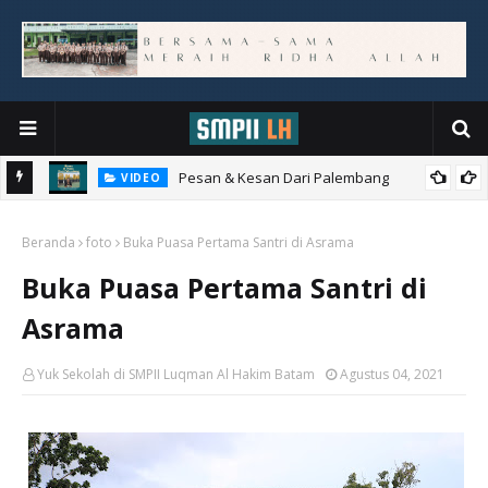
Pesan & Kesan Dari Palembang
VIDEO
Beranda
foto
Buka Puasa Pertama Santri di Asrama
Buka Puasa Pertama Santri di
Asrama
Yuk Sekolah di SMPII Luqman Al Hakim Batam
Agustus 04, 2021