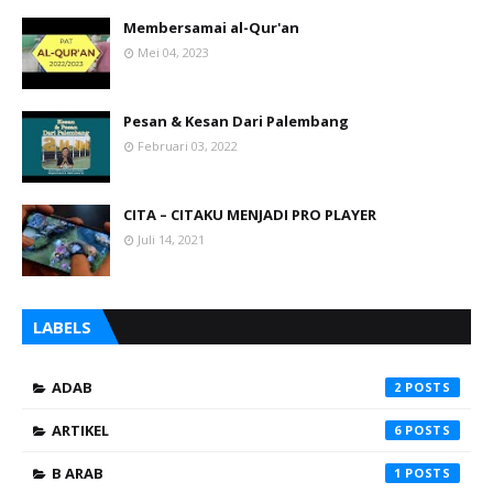
Membersamai al-Qur'an
Mei 04, 2023
Pesan & Kesan Dari Palembang
Februari 03, 2022
CITA – CITAKU MENJADI PRO PLAYER
Juli 14, 2021
LABELS
ADAB
2
ARTIKEL
6
B ARAB
1