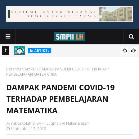
ARTIKEL
MANAJEMEN WAKTU BELAJAR SISWA DI RUMAH
Beranda
Artikel
DAMPAK PANDEMI COVID-19 TERHADAP
PEMBELAJARAN MATEMATIKA
DAMPAK PANDEMI COVID-19
TERHADAP PEMBELAJARAN
MATEMATIKA
Yuk Sekolah di SMPII Luqman Al Hakim Batam
September 17, 2020