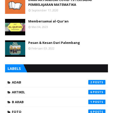
PEMBELAJARAN MATEMATIKA
September 17, 2020
Membersamai al-Qur'an
Mei 04, 2023
Pesan & Kesan Dari Palembang
Februari 03, 2022
LABELS
ADAB
2
ARTIKEL
6
B ARAB
1
FOTO
6