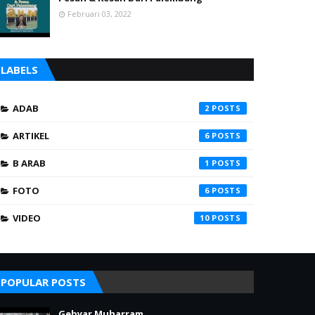
Februari 03, 2022
LABELS
ADAB
2
ARTIKEL
6
B ARAB
1
FOTO
6
VIDEO
10
POPULAR POSTS
Gebyar Muharram