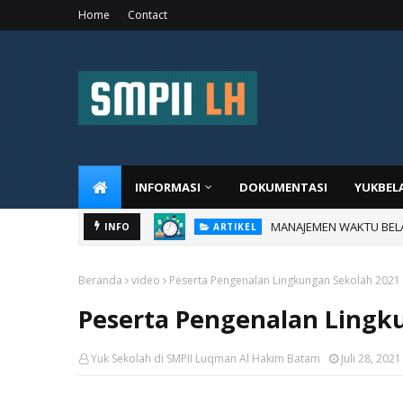
Home
Contact
INFORMASI
DOKUMENTASI
YUKBEL
MANAJEMEN WAKTU BELA
INFO
ARTIKEL
Beranda
video
Peserta Pengenalan Lingkungan Sekolah 2021
Peserta Pengenalan Lingk
Yuk Sekolah di SMPII Luqman Al Hakim Batam
Juli 28, 2021