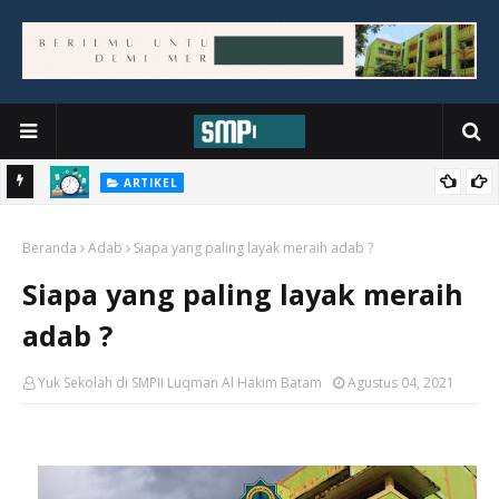
ARTIKEL
MANAJEMEN WAKTU BELAJAR SISWA DI RUMAH
Beranda
Adab
Siapa yang paling layak meraih adab ?
Siapa yang paling layak meraih
adab ?
Yuk Sekolah di SMPII Luqman Al Hakim Batam
Agustus 04, 2021