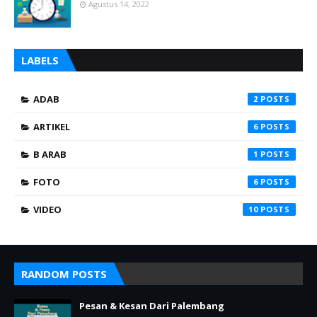
Agustus 14, 2022
LABELS
ADAB
2
ARTIKEL
6
B ARAB
1
FOTO
6
VIDEO
10
RANDOM POSTS
Pesan & Kesan Dari Palembang