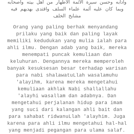
وآدابه وحسن سيرة الأئمة الأطهار من أهل بيته وأصحابه
وبما كان عليه أئمة علماء السلف واقتدى بهديهم فيه
مشايخ الخلف
Orang yang paling berhak menyandang
prilaku yang baik dan paling layak
memiliki kedudukan yang mulia ialah para
ahli ilmu. Dengan adab yang baik, mereka
menempati puncak kemuliaan dan
keluhuran. Dengannya mereka memperoleh
banyak kesuksesan besar terhadap warisan
para nabi shalawatuLlah wasalamuhu
'alayihm, karena mereka mengetahui
kemuliaan akhlak Nabi shallallahu
'alayhi wasallam dan adabnya. Dan
mengetahui perjalanan hidup para imam
yang suci dari kalangan ahli bait dan
para sahabat ridwanuLlah 'alayhim. Juga
karena para ahli ilmu mengetahui hal-hal
yang menjadi pegangan para ulama salaf.